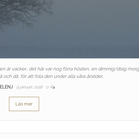
 den är vacker… det här var nog förra hösten, en dimmig/disig mor
å och då, för att fota den under alla våra årstider..
ELENJ
9 januari, 2018
0
Läs mer