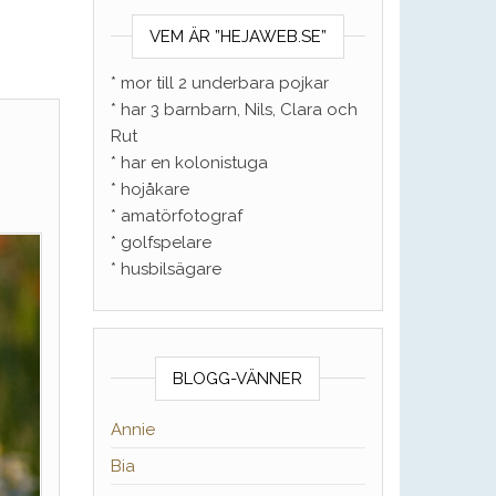
VEM ÄR ”HEJAWEB.SE”
* mor till 2 underbara pojkar
* har 3 barnbarn, Nils, Clara och
Rut
* har en kolonistuga
* hojåkare
* amatörfotograf
* golfspelare
* husbilsägare
BLOGG-VÄNNER
Annie
Bia