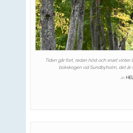
Tiden går fort, redan höst och snart vinter..D
bokskogen vid Sundbyholm, det är så 
av
HE