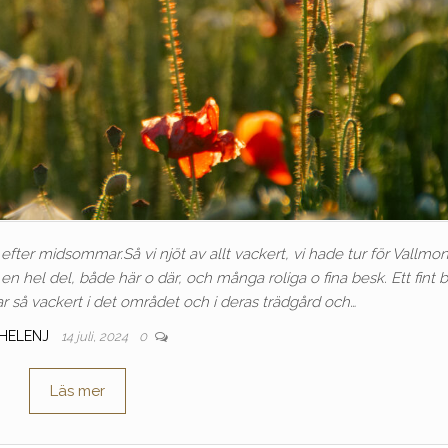
fter midsommar.Så vi njöt av allt vackert, vi hade tur för Vallmo
n hel del, både här o där, och många roliga o fina besk. Ett fint 
 så vackert i det området och i deras trädgård och…
HELENJ
14 juli, 2024
0
Läs mer