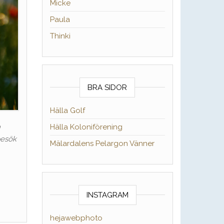
Micke
Paula
Thinki
BRA SIDOR
Hälla Golf
Hälla Koloniförening
n
besök
Mälardalens Pelargon Vänner
INSTAGRAM
hejawebphoto