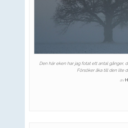
Den här eken har jag fotat ett antal gånger,
Försöker åka till den lite d
av
H