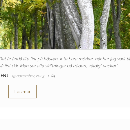
et är ändå lite fint på hösten, inte bara mörker, här har jag varit til
fint där. Man ser alla skiftningar på träden, väldigt vackert
LENJ
19 november, 2023
1
Läs mer