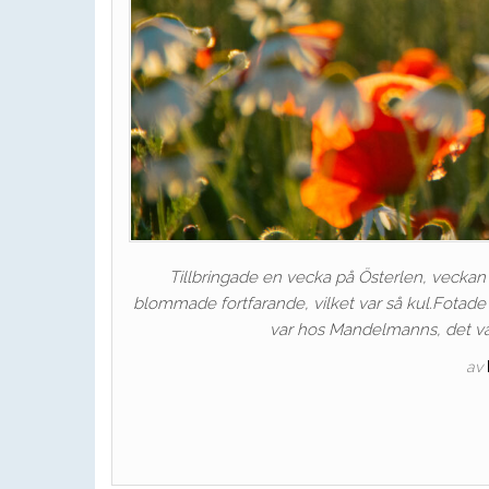
Tillbringade en vecka på Österlen, veckan e
blommade fortfarande, vilket var så kul.Fotade e
var hos Mandelmanns, det var
av