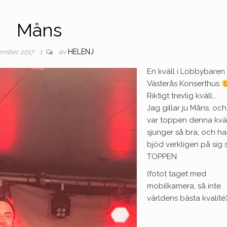
Måns
av
HELENJ
ember, 2017
1
En kväll i Lobbybaren
Västerås Konserthus
Riktigt trevlig kväll…
Jag gillar ju Måns, oc
var toppen denna kväl
sjunger så bra, och h
bjöd verkligen på sig 
TOPPEN
(fotot taget med
mobilkamera, så inte
världens bästa kvalité