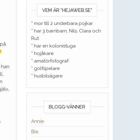
VEM ÄR ”HEJAWEB.SE”
* mor till 2 underbara pojkar
* har 3 barnbarn, Nils, Clara och
Rut
 på
* har en kolonistuga
* hojåkare
* amatörfotograf
h han
* golfspelare
l,
* husbilsägare
an
själv…
BLOGG-VÄNNER
Annie
)
Bia