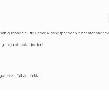
n gubbade till sig under Allsångsperioden o har åter blivit m
 gillar ju att påta i jorden!
gatoriska fält är märkta
*