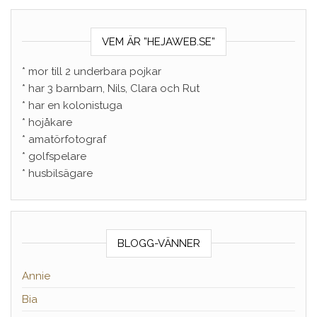
VEM ÄR ”HEJAWEB.SE”
* mor till 2 underbara pojkar
* har 3 barnbarn, Nils, Clara och Rut
* har en kolonistuga
* hojåkare
* amatörfotograf
* golfspelare
* husbilsägare
BLOGG-VÄNNER
Annie
Bia