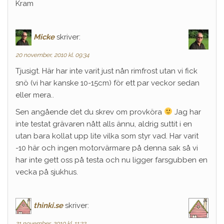
Kram
Micke
skriver:
20 november, 2010 kl. 09:34
Tjusigt. Här har inte varit just nån rimfrost utan vi fick
snö (vi har kanske 10-15cm) för ett par veckor sedan
eller mera..
Sen angående det du skrev om provköra
Jag har
inte testat grävaren nått alls ännu, aldrig suttit i en
utan bara kollat upp lite vilka som styr vad. Har varit
-10 här och ingen motorvärmare på denna sak så vi
har inte gett oss på testa och nu ligger farsgubben en
vecka på sjukhus.
thinki.se
skriver:
21 november, 2010 kl. 11:22