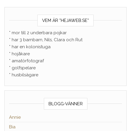
VEM ÄR ”HEJAWEB.SE”
* mor till 2 underbara pojkar
* har 3 barnbarn, Nils, Clara och Rut
* har en kolonistuga
* hojåkare
* amatörfotograf
* golfspelare
* husbilsägare
BLOGG-VÄNNER
Annie
Bia