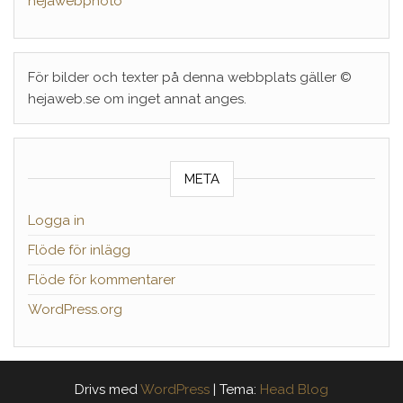
hejawebphoto
För bilder och texter på denna webbplats gäller ©
hejaweb.se om inget annat anges.
META
Logga in
Flöde för inlägg
Flöde för kommentarer
WordPress.org
Drivs med
WordPress
|
Tema:
Head Blog