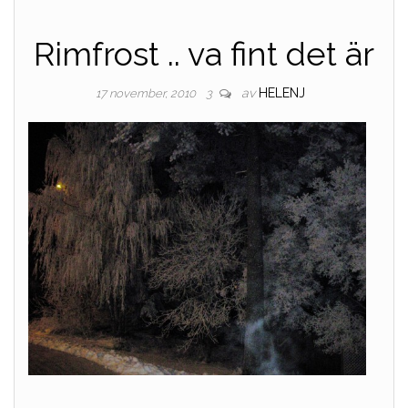
Rimfrost .. va fint det är
av
HELENJ
17 november, 2010
3