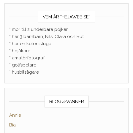
VEM ÄR ”HEJAWEB.SE”
* mor till 2 underbara pojkar
* har 3 barnbarn, Nils, Clara och Rut
* har en kolonistuga
* hojåkare
* amatörfotograf
* golfspelare
* husbilsägare
BLOGG-VÄNNER
Annie
Bia