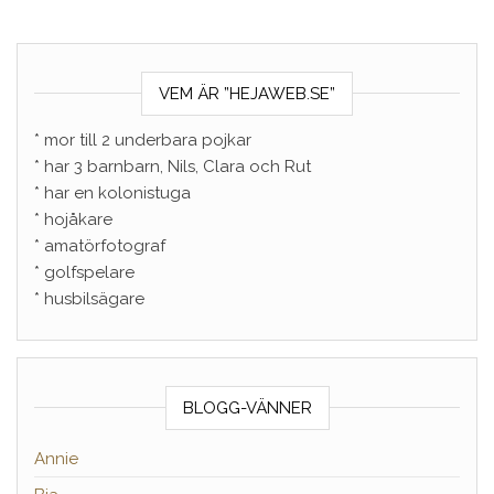
VEM ÄR ”HEJAWEB.SE”
* mor till 2 underbara pojkar
* har 3 barnbarn, Nils, Clara och Rut
* har en kolonistuga
* hojåkare
* amatörfotograf
* golfspelare
* husbilsägare
BLOGG-VÄNNER
Annie