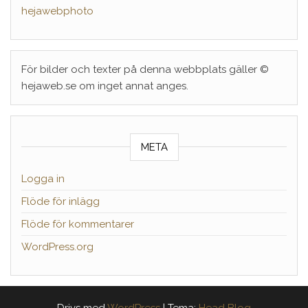
hejawebphoto
För bilder och texter på denna webbplats gäller ©
hejaweb.se om inget annat anges.
META
Logga in
Flöde för inlägg
Flöde för kommentarer
WordPress.org
Drivs med
WordPress
|
Tema:
Head Blog