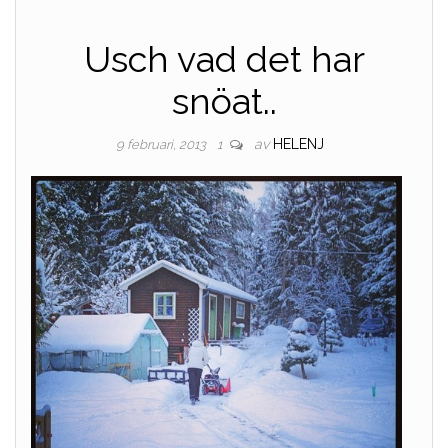
Usch vad det har
snöat..
av
HELENJ
9 februari, 2013
1