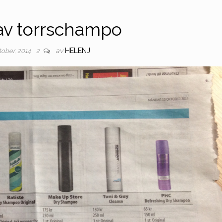
av torrschampo
av
HELENJ
tober, 2014
2