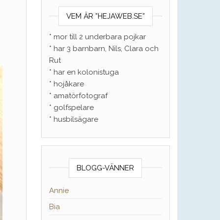
VEM ÄR ”HEJAWEB.SE”
* mor till 2 underbara pojkar
* har 3 barnbarn, Nils, Clara och
Rut
* har en kolonistuga
* hojåkare
* amatörfotograf
* golfspelare
* husbilsägare
BLOGG-VÄNNER
Annie
Bia