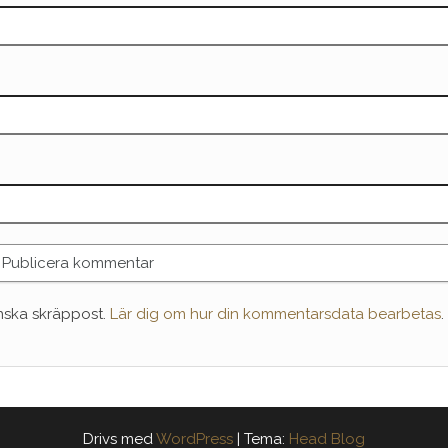
nska skräppost.
Lär dig om hur din kommentarsdata bearbetas
.
Drivs med
WordPress
|
Tema:
Head Blog