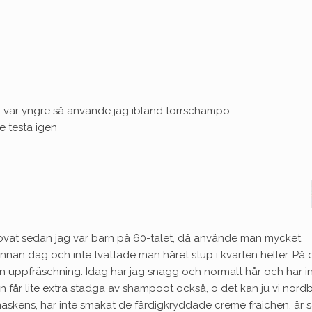
g var yngre så använde jag ibland torrschampo
e testa igen
 provat sedan jag var barn på 60-talet, då använde man mycket
nan dag och inte tvättade man håret stup i kvarten heller. På 
en uppfräschning. Idag har jag snagg och normalt hår och har i
an får lite extra stadga av shampoot också, o det kan ju vi nord
skens, har inte smakat de färdigkryddade creme fraichen, är s