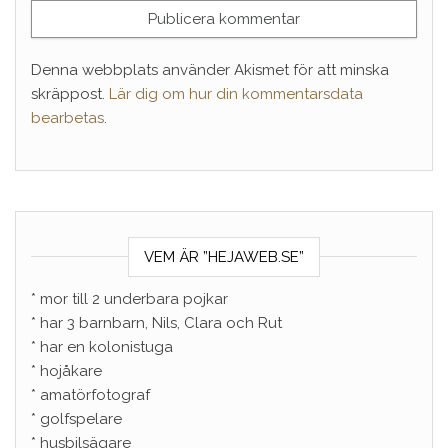
Denna webbplats använder Akismet för att minska
skräppost.
Lär dig om hur din kommentarsdata
bearbetas
.
VEM ÄR ”HEJAWEB.SE”
* mor till 2 underbara pojkar
* har 3 barnbarn, Nils, Clara och Rut
* har en kolonistuga
* hojåkare
* amatörfotograf
* golfspelare
* husbilsägare