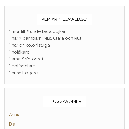
VEM ÄR ”HEJAWEB.SE”
* mor till 2 underbara pojkar
* har 3 barnbarn, Nils, Clara och Rut
* har en kolonistuga
* hojåkare
* amatörfotograf
* golfspelare
* husbilsägare
BLOGG-VÄNNER
Annie
Bia