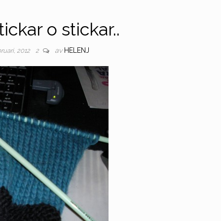
ickar o stickar..
av
HELENJ
bruari, 2012
2