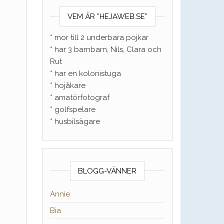
VEM ÄR ”HEJAWEB.SE”
* mor till 2 underbara pojkar
* har 3 barnbarn, Nils, Clara och
Rut
* har en kolonistuga
* hojåkare
* amatörfotograf
* golfspelare
* husbilsägare
BLOGG-VÄNNER
Annie
Bia