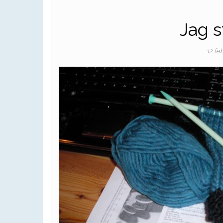
Jag st
12 fe