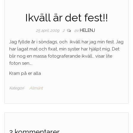
Ikväll är det fest!!
av
HELENJ
25 april, 2009
2
Jag fyllde år i söndags, och ikväll har jag min fest. Jag
har lagat mat och fixat, min syster har hjälpt mig. Det
blir nog en massa fotograferande ikväll.. visar lite
foton sen….
Kram på er alla
Kategori
Allmänt
2 kommentarer