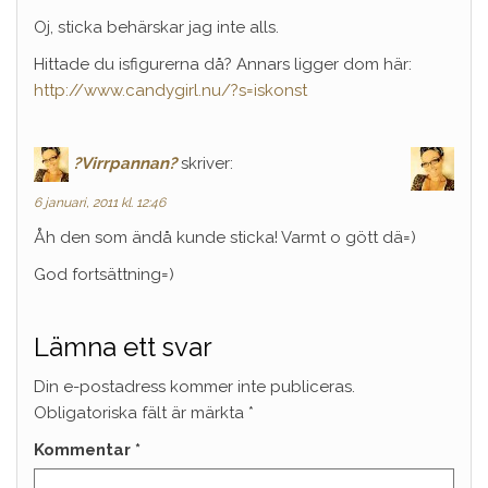
Oj, sticka behärskar jag inte alls.
Hittade du isfigurerna då? Annars ligger dom här:
http://www.candygirl.nu/?s=iskonst
?Virrpannan?
skriver:
6 januari, 2011 kl. 12:46
Åh den som ändå kunde sticka! Varmt o gött dä=)
God fortsättning=)
Lämna ett svar
Din e-postadress kommer inte publiceras.
Obligatoriska fält är märkta
*
Kommentar
*