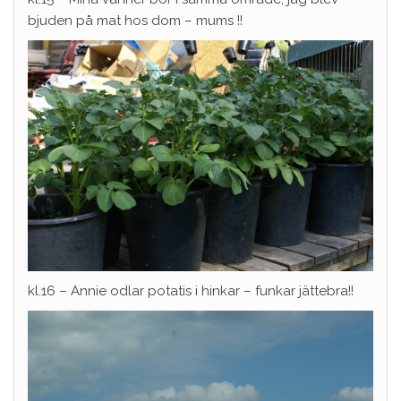
bjuden på mat hos dom – mums !!
kl.16 – Annie odlar potatis i hinkar – funkar jättebra!!