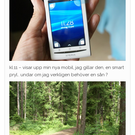
kl.11 – visar upp min nya mobil, jag gillar den, en smart
pryl.. undar om jag verkligen behöver en sån ?