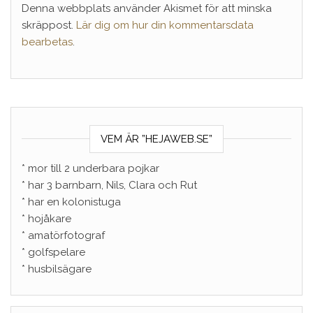
Denna webbplats använder Akismet för att minska
skräppost.
Lär dig om hur din kommentarsdata
bearbetas
.
VEM ÄR ”HEJAWEB.SE”
* mor till 2 underbara pojkar
* har 3 barnbarn, Nils, Clara och Rut
* har en kolonistuga
* hojåkare
* amatörfotograf
* golfspelare
* husbilsägare