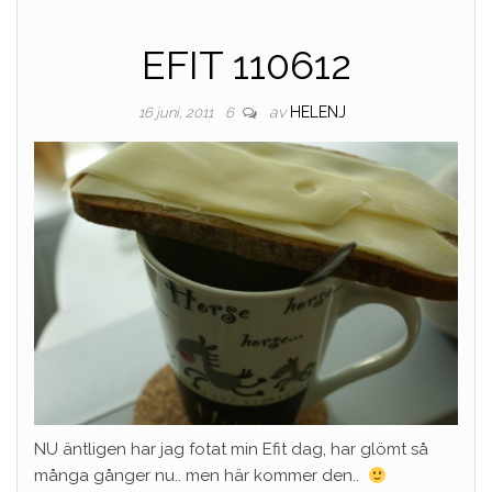
EFIT 110612
av
HELENJ
16 juni, 2011
6
NU äntligen har jag fotat min Efit dag, har glömt så
många gånger nu.. men här kommer den..