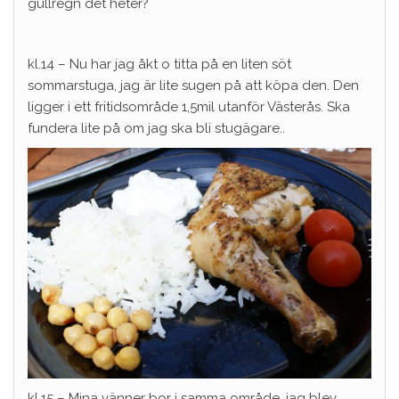
gullregn det heter?
kl.14 – Nu har jag åkt o titta på en liten söt
sommarstuga, jag är lite sugen på att köpa den. Den
ligger i ett fritidsområde 1,5mil utanför Västerås. Ska
fundera lite på om jag ska bli stugägare..
kl.15 – Mina vänner bor i samma område, jag blev