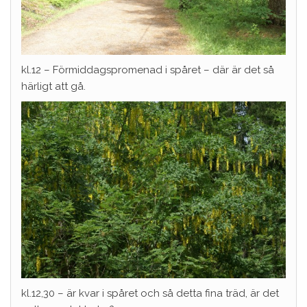
kl.12 – Förmiddagspromenad i spåret – där är det så
härligt att gå.
kl.12,30 – är kvar i spåret och så detta fina träd, är det