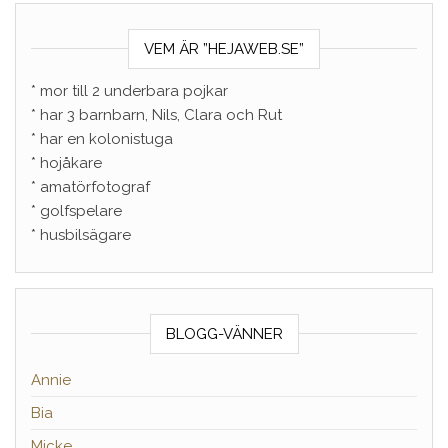
VEM ÄR ”HEJAWEB.SE”
* mor till 2 underbara pojkar
* har 3 barnbarn, Nils, Clara och Rut
* har en kolonistuga
* hojåkare
* amatörfotograf
* golfspelare
* husbilsägare
BLOGG-VÄNNER
Annie
Bia
Micke