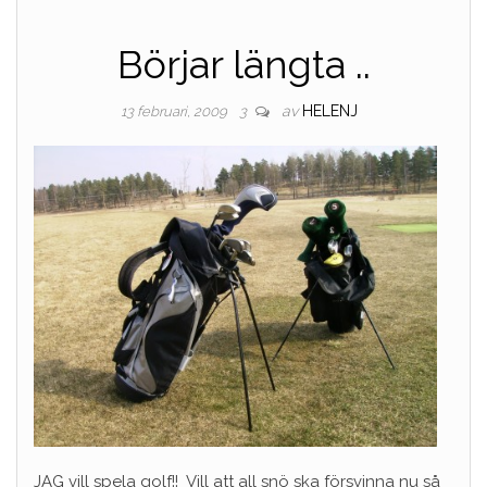
Börjar längta ..
av
HELENJ
13 februari, 2009
3
JAG vill spela golf!! Vill att all snö ska försvinna nu så