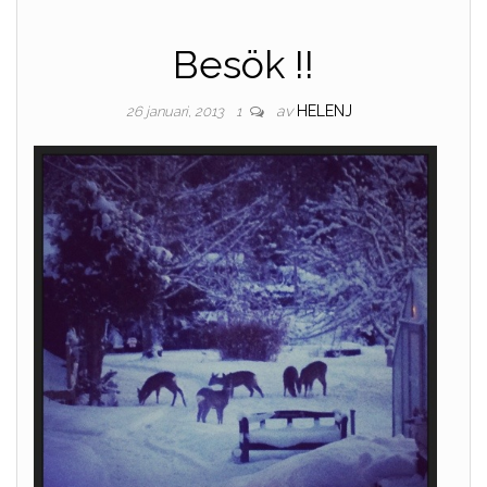
Besök !!
av
HELENJ
26 januari, 2013
1