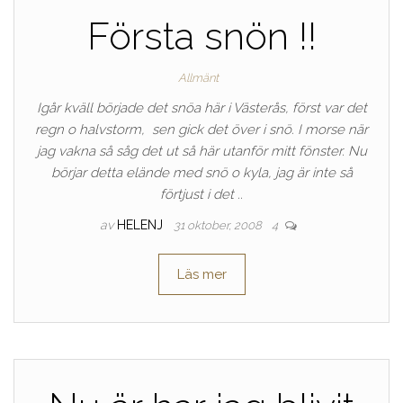
Första snön !!
Allmänt
Igår kväll började det snöa här i Västerås, först var det
regn o halvstorm, sen gick det över i snö. I morse när
jag vakna så såg det ut så här utanför mitt fönster. Nu
börjar detta elände med snö o kyla, jag är inte så
förtjust i det ..
av
HELENJ
31 oktober, 2008
4
Läs mer