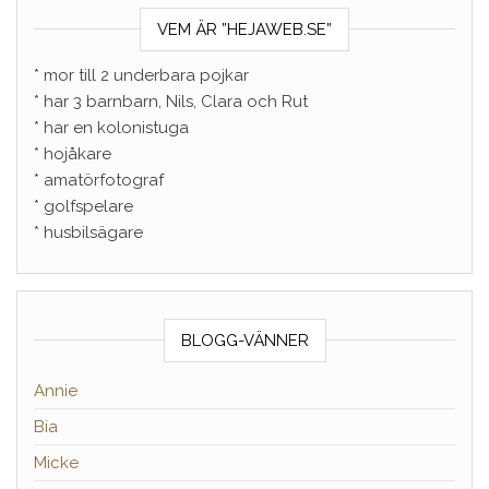
VEM ÄR ”HEJAWEB.SE”
* mor till 2 underbara pojkar
* har 3 barnbarn, Nils, Clara och Rut
* har en kolonistuga
* hojåkare
* amatörfotograf
* golfspelare
* husbilsägare
BLOGG-VÄNNER
Annie
Bia
Micke