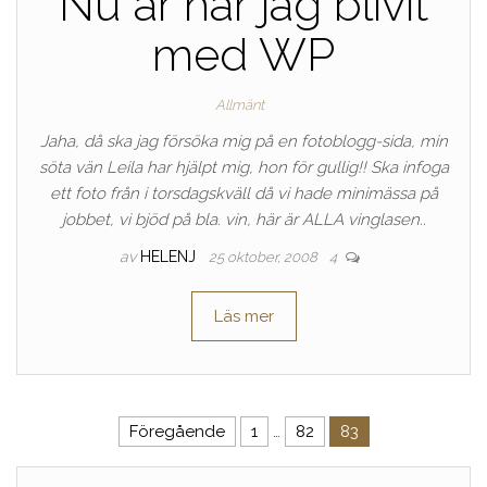
Nu är har jag blivit
med WP
Allmänt
Jaha, då ska jag försöka mig på en fotoblogg-sida, min
söta vän Leila har hjälpt mig, hon för gullig!! Ska infoga
ett foto från i torsdagskväll då vi hade minimässa på
jobbet, vi bjöd på bla. vin, här är ALLA vinglasen..
av
HELENJ
25 oktober, 2008
4
Läs mer
Sidnumrering för inlägg
Föregående
1
…
82
83