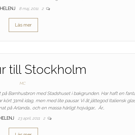
HELENJ
8 maj, 2011
2
Läs mer
r till Stockholm
MC
aget på Barnhusbron med Stadshuset i bakgrunden. Har haft en fanta
 kört 31mil idag, men med lite pausar. Vi åt jättegod Italiensk glas
 mat på Arlanda… och en massa härligt hojvägar… Är…
HELENJ
23 april, 2011
2
Läs mer