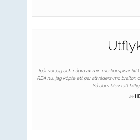
Utflyk
Igår var jag och några av min mc-kompisar till U
REA nu, jag köpte ett par allväders-mc brallor, 
Så dom blev rätt billi
av
H