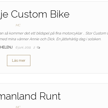
lje Custom Bike
MC
an så kommer det ett bildspel på fina motorcyklar .. Stor Custom 
 med mina vänner Annie och Dick. En jättehärlig dag i solsken.
HELENJ
6 juni, 2011
2
Läs mer
manland Runt
MC