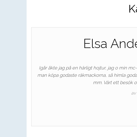
K
Elsa And
Igår åkte jag på en härligt hojtur, jag o min mc
man köpa godaste räkmackorna, så himla goda. D
mm. Värt ett besök om
av