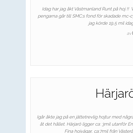
Idag har jag åkt Västmanland Runt på hoj !! V
pengarna går till SMC;s fond för skadade mc-cyk
jag körde 19,5 mil id
av
Härjarö
Igår åkte jag på en jättetrevlig hojtur med någ
åt det hållet. Härjarö ligger ca: 3mil utanf
Fina hojvägar, ca:7mil från Västerå