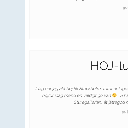
av
HOJ-tu
Idag har jag åkt hoj till Stockholm, fotot är t
hojtur idag mend en väldigt go vän
Vi har
Sturegallerian, åt jättegod
av