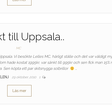
t till Uppsala..
MC
ppsala. Vi besökte Lelles MC, härligt ställe och det var väldigt m
dom hade kostat 1995kr, var sänkt till 995kr och sen fick man 15% r
ga. Sen köpta ett par skitsnygga solbrillor
…
ELENJ
29 oktober, 2010
1
Läs mer