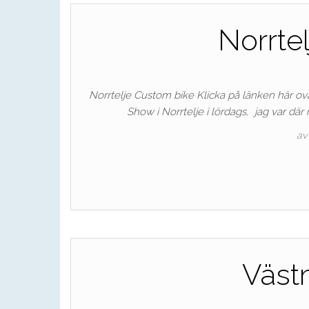
Norrte
Norrtelje Custom bike Klicka på länken här ov
Show i Norrtelje i lördags, jag var där
av
Väst