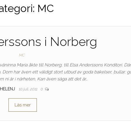
ategori:
MC
erssons i Norberg
MC
-väninna Maria åkte till Norberg, till Elsa Anderssons Konditori. Dä
om har även ett väldigt stort utbud av goda bakelser, bullar, go
 ni är i närheten. Kan även säga att det är…
HELENJ
10 juli, 2011
0
Läs mer