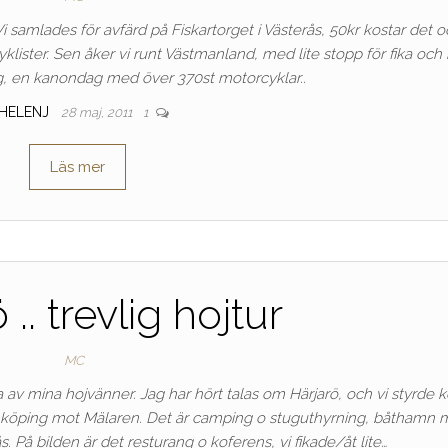
i samlades för avfärd på Fiskartorget i Västerås, 50kr kostar det 
lister. Sen åker vi runt Västmanland, med lite stopp för fika och
ag, en kanondag med över 370st motorcyklar..
HELENJ
28 maj, 2011
1
Läs mer
 .. trevlig hojtur
MC
ra av mina hojvänner. Jag har hört talas om Härjarö, och vi styrde 
ör Enköping mot Mälaren. Det är camping o stuguthyrning, båthamn
s. På bilden är det resturang o koferens, vi fikade/åt lite…