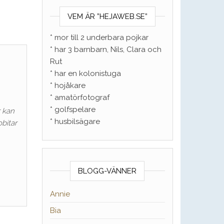
VEM ÄR ”HEJAWEB.SE”
* mor till 2 underbara pojkar
* har 3 barnbarn, Nils, Clara och
Rut
* har en kolonistuga
* hojåkare
* amatörfotograf
* golfspelare
r kan
* husbilsägare
bitar
BLOGG-VÄNNER
Annie
Bia