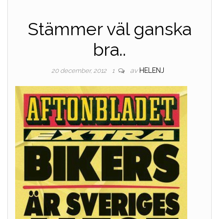
Stämmer väl ganska
bra..
av
HELENJ
20 december, 2012
1