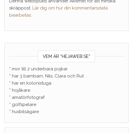
Denna webbplats använder Akismet för att minska
skräppost.
Lär dig om hur din kommentarsdata
bearbetas
.
VEM ÄR ”HEJAWEB.SE”
* mor till 2 underbara pojkar
* har 3 barnbarn, Nils, Clara och Rut
* har en kolonistuga
* hojåkare
* amatörfotograf
* golfspelare
* husbilsägare