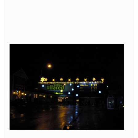
Shopping i Ullared
av
HELENJ
4 december, 2011
1