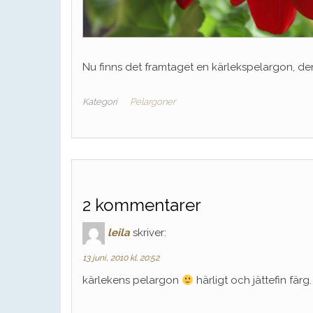
Nu finns det framtaget en kärlekspelargon, de
Kategori
Pelargoner
2 kommentarer
leila
skriver:
13 juni, 2010 kl. 20:52
kärlekens pelargon
härligt och jättefin färg.