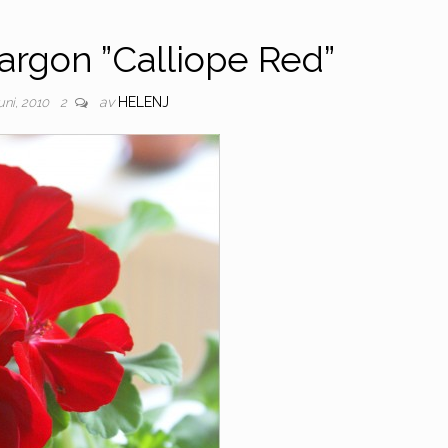
argon ”Calliope Red”
av
HELENJ
juni, 2010
2