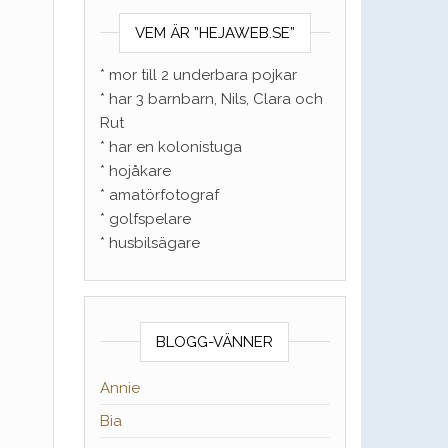
VEM ÄR ”HEJAWEB.SE”
* mor till 2 underbara pojkar
* har 3 barnbarn, Nils, Clara och
Rut
* har en kolonistuga
* hojåkare
* amatörfotograf
* golfspelare
* husbilsägare
BLOGG-VÄNNER
Annie
Bia