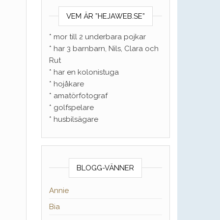
VEM ÄR ”HEJAWEB.SE”
* mor till 2 underbara pojkar
* har 3 barnbarn, Nils, Clara och
Rut
* har en kolonistuga
* hojåkare
* amatörfotograf
* golfspelare
* husbilsägare
BLOGG-VÄNNER
Annie
Bia