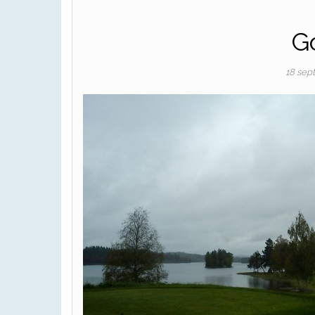
Go
18 sep