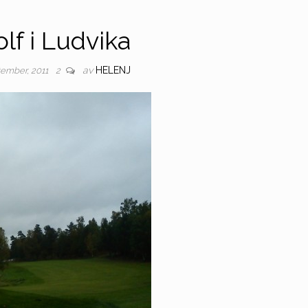
lf i Ludvika
av
HELENJ
tember, 2011
2