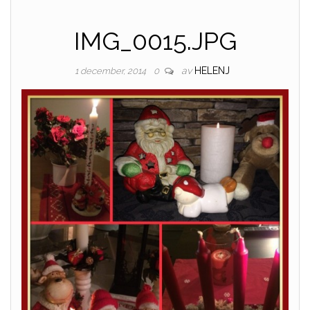
IMG_0015.JPG
av
HELENJ
1 december, 2014
0