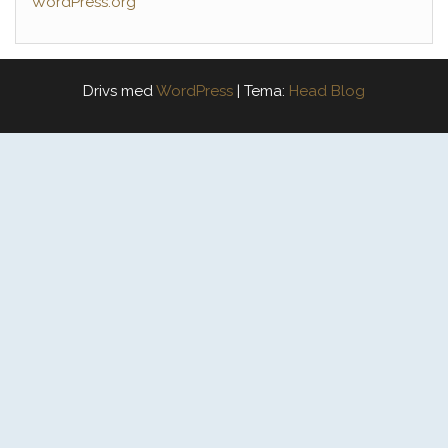
WordPress.org
Drivs med
WordPress
|
Tema:
Head Blog