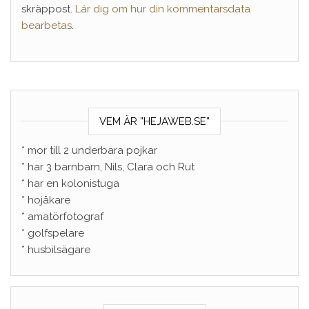
skräppost.
Lär dig om hur din kommentarsdata
bearbetas
.
VEM ÄR ”HEJAWEB.SE”
* mor till 2 underbara pojkar
* har 3 barnbarn, Nils, Clara och Rut
* har en kolonistuga
* hojåkare
* amatörfotograf
* golfspelare
* husbilsägare