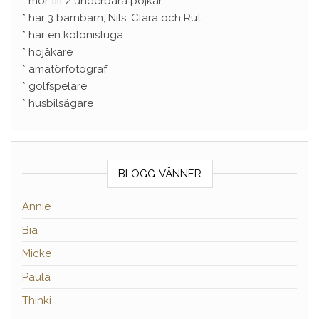
* mor till 2 underbara pojkar
* har 3 barnbarn, Nils, Clara och Rut
* har en kolonistuga
* hojåkare
* amatörfotograf
* golfspelare
* husbilsägare
BLOGG-VÄNNER
Annie
Bia
Micke
Paula
Thinki