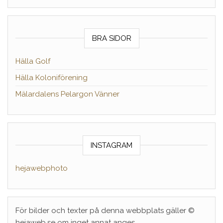
BRA SIDOR
Hälla Golf
Hälla Koloniförening
Mälardalens Pelargon Vänner
INSTAGRAM
hejawebphoto
För bilder och texter på denna webbplats gäller ©
hejaweb.se om inget annat anges.