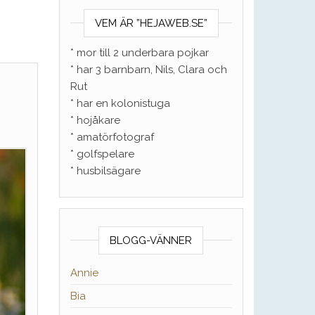
VEM ÄR ”HEJAWEB.SE”
* mor till 2 underbara pojkar
* har 3 barnbarn, Nils, Clara och
Rut
* har en kolonistuga
* hojåkare
* amatörfotograf
* golfspelare
* husbilsägare
BLOGG-VÄNNER
Annie
Bia