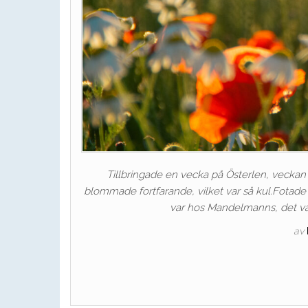
Tillbringade en vecka på Österlen, veckan e
blommade fortfarande, vilket var så kul.Fotade e
var hos Mandelmanns, det var
av