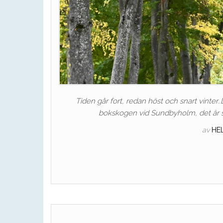
Tiden går fort, redan höst och snart vinter..D
bokskogen vid Sundbyholm, det är så 
av
HE