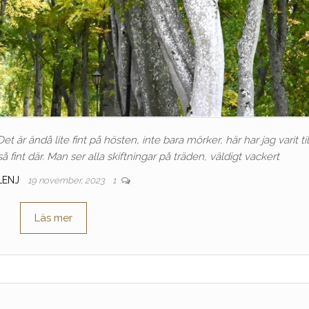
et är ändå lite fint på hösten, inte bara mörker, här har jag varit til
fint där. Man ser alla skiftningar på träden, väldigt vackert
LENJ
19 november, 2023
1
Läs mer