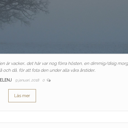
 den är vacker… det här var nog förra hösten, en dimmig/disig mor
å och då, för att fota den under alla våra årstider..
ELENJ
9 januari, 2018
0
Läs mer