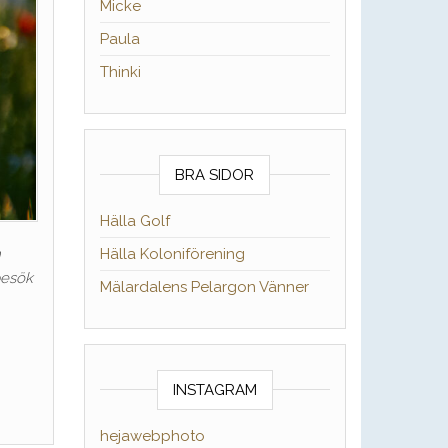
Micke
Paula
Thinki
BRA SIDOR
Hälla Golf
Hälla Koloniförening
n
besök
Mälardalens Pelargon Vänner
INSTAGRAM
hejawebphoto