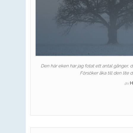
Den här eken har jag fotat ett antal gånger,
Försöker åka till den lite d
av
H