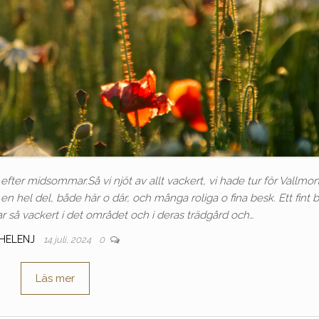
fter midsommar.Så vi njöt av allt vackert, vi hade tur för Vallmo
n hel del, både här o där, och många roliga o fina besk. Ett fint 
 så vackert i det området och i deras trädgård och…
HELENJ
14 juli, 2024
0
Läs mer