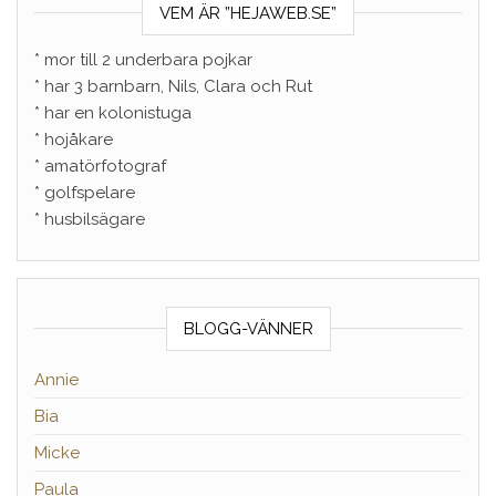
VEM ÄR ”HEJAWEB.SE”
* mor till 2 underbara pojkar
* har 3 barnbarn, Nils, Clara och Rut
* har en kolonistuga
* hojåkare
* amatörfotograf
* golfspelare
* husbilsägare
BLOGG-VÄNNER
Annie
Bia
Micke
Paula