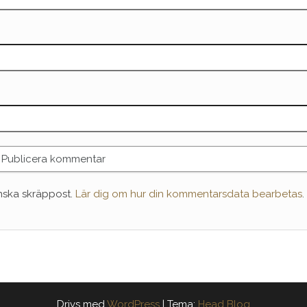
nska skräppost.
Lär dig om hur din kommentarsdata bearbetas
.
Drivs med
WordPress
|
Tema:
Head Blog