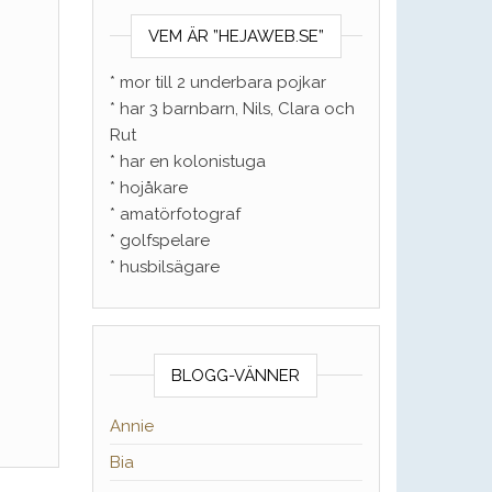
VEM ÄR ”HEJAWEB.SE”
* mor till 2 underbara pojkar
* har 3 barnbarn, Nils, Clara och
Rut
* har en kolonistuga
* hojåkare
* amatörfotograf
* golfspelare
* husbilsägare
BLOGG-VÄNNER
Annie
Bia