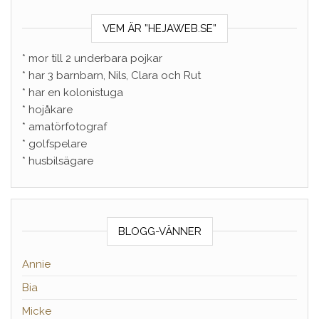
VEM ÄR ”HEJAWEB.SE”
* mor till 2 underbara pojkar
* har 3 barnbarn, Nils, Clara och Rut
* har en kolonistuga
* hojåkare
* amatörfotograf
* golfspelare
* husbilsägare
BLOGG-VÄNNER
Annie
Bia
Micke